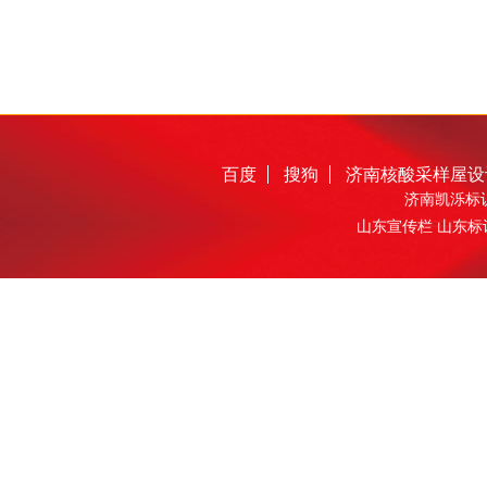
百度
搜狗
济南核酸采样屋设
济南凯泺标识
山东宣传栏 山东标