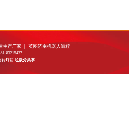
屋生产厂家
英图济南机器人编程
3215437
式旋转灯箱
垃圾分类亭