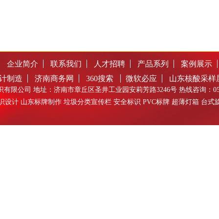
企业简介
联系我们
人才招聘
产品系列
案例展示
计制造
济南商务网
360搜索
微软必应
山东核酸采样
有限公司 地址：济南市章丘区圣井工业园安莉芳路3246号 热线咨询：0531-8
识设计 山东标牌制作 垃圾分类宣传栏 安全标识 PVC标牌 超薄灯箱 台